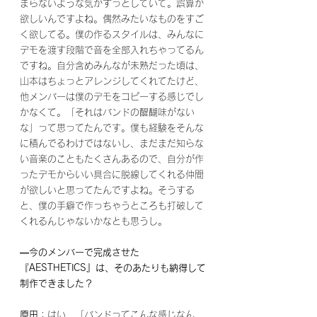
まらないような気がずっとしていて。誤算が
欲しいんですよね。偶然みたいなものをすご
く欲してる。僕の作るスタイルは、みんなに
デモを渡す段階で音を全部入れちゃってるん
ですね。自分含めみんなが未熟だった頃は、
山本はちょっとアレンジしてくれてたけど、
他メンバーは僕のデモをコピーする感じでし
かなくて。「それはバンドの醍醐味がない
な」って思ってたんです。僕も経験をそんな
に積んでるわけではないし、まだまだ知らな
い音楽のこともたくさんあるので、自分が作
ったデモからいい具合に脱線してくれる仲間
が欲しいと思ってたんですよね。そうする
と、僕の手癖で作っちゃうところも打破して
くれるんじゃないかなとも思うし。
―今のメンバーで完成させた
『AESTHETICS』は、そのあたりも納得して
制作できました？
原田
：はい、「バンドってこんな感じなん