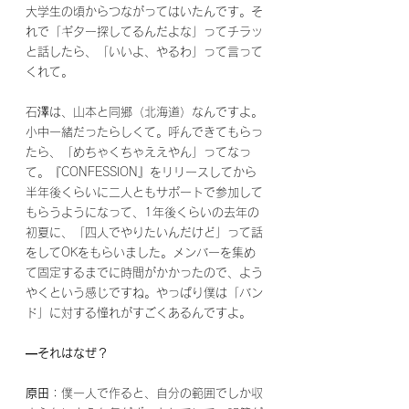
大学生の頃からつながってはいたんです。そ
れで「ギター探してるんだよな」ってチラッ
と話したら、「いいよ、やるわ」って言って
くれて。
石澤は、山本と同郷（北海道）なんですよ。
小中一緒だったらしくて。呼んできてもらっ
たら、「めちゃくちゃええやん」ってなっ
て。『CONFESSION』をリリースしてから
半年後くらいに二人ともサポートで参加して
もらうようになって、1年後くらいの去年の
初夏に、「四人でやりたいんだけど」って話
をしてOKをもらいました。メンバーを集め
て固定するまでに時間がかかったので、よう
やくという感じですね。やっぱり僕は「バン
ド」に対する憧れがすごくあるんですよ。
―それはなぜ？
原田
：僕一人で作ると、自分の範囲でしか収