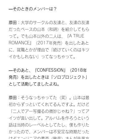
―そのときのメンバーは？
原田
：大学のサークルの友達と、友達の友達
だったベースの山本（和明）を紹介してもら
って。でも山本以外の二人は、『A TRUE 
ROMANCE』（2017年発売）を出したあと
に、就職とかが理由で「続けていくのはキツ
イかもしれない」ってなっちゃって。
―そのあと、『CONFESSION』（2018年
発売）を出したときは「ソロプロジェクト」
として活動してましたよね。
原田
：そうなっちゃってた（笑）。山本は最
初からずっといてくれてるんですよ。だけど
「二人でアー写撮るの微妙じゃね？」ってア
イツが言い出して。アルバムを作ろうという
話は当時のレーベルとしてたし、僕も作りた
かったので、メンバーは不安定な時期だった
けどエンジニアの葛西（敏彦）さんが先輩方