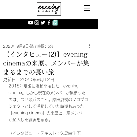
2020年9月9日
読了時間: 5分
【インタビュー(2)】evening
cinemaの来歴。メンバーが集
まるまでの長い旅
更新日：
2020年9月12日
2015年夏頃に活動開始した、evening 
cinema。しかし現在のメンバーが集まった
のは、つい最近のこと。原田夏樹のソロプロ
ジェクトとして活動していた時期もあった
「evening cinema」の来歴と、現メンバー
が加入した経緯を語る。
（インタビュー・テキスト：矢島由佳子）