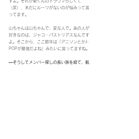
すよ。それが衛くんのトラウマらしくて
（笑）、未だにルーツがないのが悩みって言
ってます。
山ちゃんは山ちゃんで、変な人で。あの人が
好きなのは、ジャコ・パストリアスなんです
よ。そこから、ここ数年は「アニソンとかJ-
POPが最強だよね」みたいに言ってますね。
―そうしてメンバー探しの長い旅を経て、航
海に出る準備が整った、という感じですね。
原田
：結構旅をしましたね。でも、近いとこ
ろにいたんだなって。僕としては、一回一人
でやってる経験があるので「もう手放したく
ない」って気持ちがあるんですよ。だから曲
を作るときも、メンバーに「この曲めっちゃ
弾いてみたい、叩いてみたい」って思わせた
いというのが大きなモチベーションでもあり
ましたね。