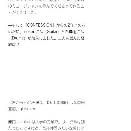
のミュージシャンを呼んでくださって作るこ
とができました。
―そして『CONFESSION』からの2年半のあ
いだに、isokenさん（Guitar）と石澤衛さん
（Drums）が加入しました。二人を選んだ経
緯は？
（左から）dr.石澤衛、ba.山本和明、vo.原田
夏樹、gt.isoken
原田
：isokenは大学の先輩で。サークルは別
だったんですけど、飲み仲間みたいな感じで