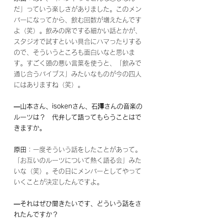
だ」っていう楽しさがありました。このメン
バーになってから、飲む回数が増えたんです
よ（笑）。飲みの席でする細かい話とかが、
スタジオで試すといい具合にハマったりする
ので、そういうところも面白いなと思いま
す。すごく頭の悪い言葉を使うと、「飲みで
通じ合うバイブス」みたいなものが今の四人
にはありますね（笑）。
―山本さん、isokenさん、石澤さんの音楽の
ルーツは？　代弁して語ってもらうことはで
きますか。
原田
：一度そういう話をしたことがあって。
「お互いのルーツについて熱く語る会」みた
いな（笑）。その日にメンバーとしてやって
いくことが決定したんですよ。
―それはぜひ聞きたいです、どういう話をさ
れたんですか？