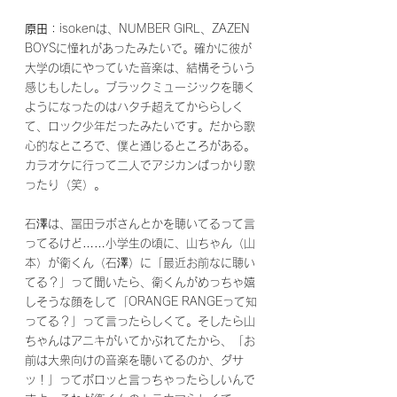
原田
：isokenは、NUMBER GIRL、ZAZEN 
BOYSに憧れがあったみたいで。確かに彼が
大学の頃にやっていた音楽は、結構そういう
感じもしたし。ブラックミュージックを聴く
ようになったのはハタチ超えてかららしく
て、ロック少年だったみたいです。だから歌
心的なところで、僕と通じるところがある。
カラオケに行って二人でアジカンばっかり歌
ったり（笑）。
石澤は、冨田ラボさんとかを聴いてるって言
ってるけど……小学生の頃に、山ちゃん（山
本）が衛くん（石澤）に「最近お前なに聴い
てる？」って聞いたら、衛くんがめっちゃ嬉
しそうな顔をして「ORANGE RANGEって知
ってる？」って言ったらしくて。そしたら山
ちゃんはアニキがいてかぶれてたから、「お
前は大衆向けの音楽を聴いてるのか、ダサ
ッ！」ってポロッと言っちゃったらしいんで