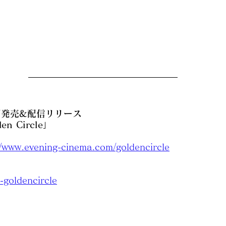
国発売&配信リリース
n Circle」
//www.evening-cinema.com/goldencircle
-goldencircle