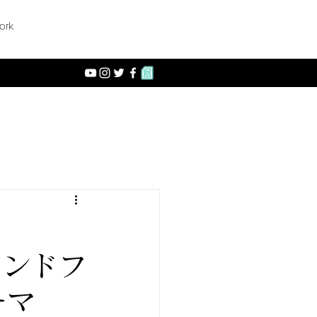
ork
サウンドフ
ーマ