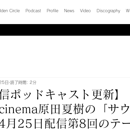
den Circle
Podcast
Profile
News
Video
Discography
W
25日
読了時間: 2分
信ポッドキャスト更新】
ng cinema原田夏樹の「
4月25日配信第8回のテ