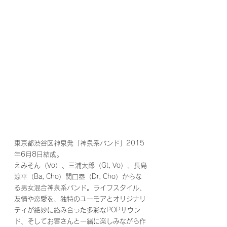
東京都渋谷区神泉発「神泉系バンド」2015
年6月8日結成。
えみそん（Vo）、三浦太郎（Gt, Vo）、長島
涼平（Ba, Cho）関口塁（Dr, Cho）からな
る男女混合神泉系バンド。ライフスタイル、
友情や恋愛を、独特のユーモアとオリジナリ
ティが絶妙に絡み合った多彩なPOPサウン
ド、そしてお客さんと一緒に楽しみながら作