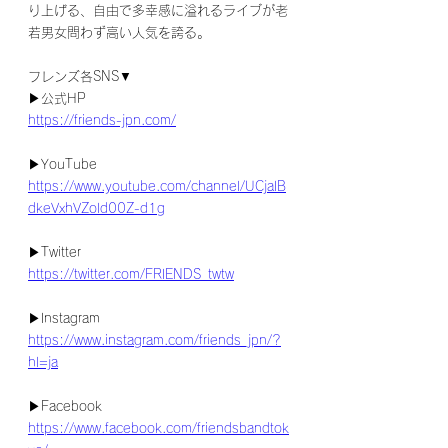
り上げる、自由で多幸感に溢れるライブが老
若男女問わず高い人気を誇る。
フレンズ各SNS▼
▶公式HP
https://friends-jpn.com/
▶YouTube
https://www.youtube.com/channel/UCjaIB
dkeVxhVZold00Z-d1g
▶Twitter
https://twitter.com/FRIENDS_twtw
▶Instagram
https://www.instagram.com/friends_jpn/?
hl=ja
▶Facebook
https://www.facebook.com/friendsbandtok