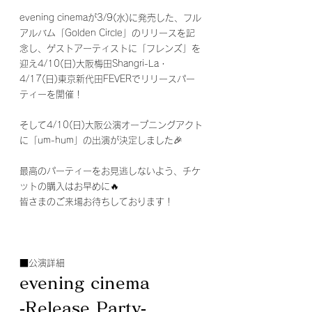
evening cinemaが3/9(水)に発売した、フル
アルバム「Golden Circle」のリリースを記
念し、ゲストアーティストに「フレンズ」を
迎え4/10(日)大阪梅田Shangri-La・
4/17(日)東京新代田FEVERでリリースパー
ティーを開催！
そして4/10(日)大阪公演オープニングアクト
に「um-hum」の出演が決定しました🎉
最高のパーティーをお見逃しないよう、チケ
ットの購入はお早めに🔥
皆さまのご来場お待ちしております！
■公演詳細
evening cinema
‐Release Party‐