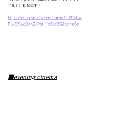
イル』定期配信中！
https://open.spotify.com/show/71J23tLva
PLxGi9weBXKZ4?si=ffe6cd382aaf4e6b
■evening cinema