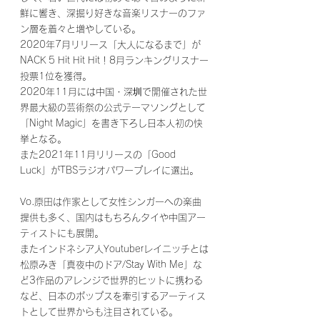
鮮に響き、深掘り好きな音楽リスナーのファ
ン層を着々と増やしている。
2020年7月リリース「大人になるまで」が
NACK 5 Hit Hit Hit！8月ランキングリスナー
投票1位を獲得。
2020年11月には中国・深圳で開催された世
界最大級の芸術祭の公式テーマソングとして
「Night Magic」を書き下ろし日本人初の快
挙となる。
また2021年11月リリースの「Good 
Luck」がTBSラジオパワープレイに選出。
Vo.原田は作家として女性シンガーへの楽曲
提供も多く、国内はもちろんタイや中国アー
ティストにも展開。
またインドネシア人Youtuberレイニッチとは
松原みき「真夜中のドア/Stay With Me」な
ど3作品のアレンジで世界的ヒットに携わる
など、日本のポップスを牽引するアーティス
トとして世界からも注目されている。