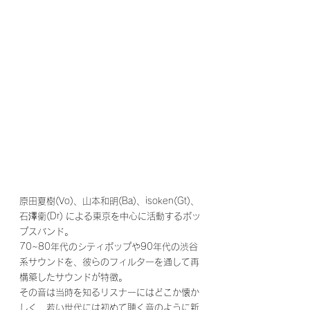
原田夏樹(Vo)、山本和明(Ba)、isoken(Gt)、
石澤衛(Dr) による東京を中心に活動するポッ
プスバンド。
70~80年代のシティポップや90年代の渋谷
系サウンドを、彼らのフィルターを通して再
構築したサウンドが特徴。
その音は当時を知るリスナーにはどこか懐か
しく、若い世代には初めて聴く音のように新