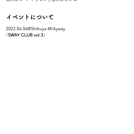
イベントについて
2022.04.04@Shibuya Milkyway
｢SWAY CLUB vol.3｣
open 17:30 / start 18:00
□ticket
adv ¥2,900+D / door ¥3,400+D
■act
さらに表示
このイベントをシェア