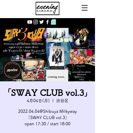
｢SWAY CLUB vol.3｣
4月04日(月)
  |  
渋谷区
2022.04.04@Shibuya Milkyway
｢SWAY CLUB vol.3｣
open 17:30 / start 18:00