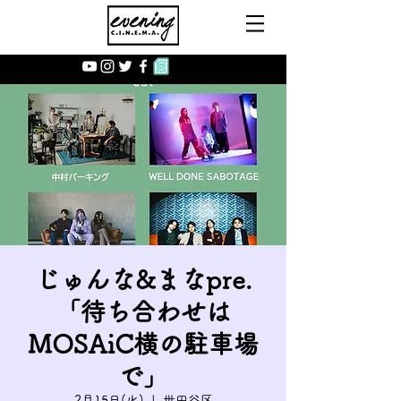
じゅんな&まなpre.
「待ち合わせは
MOSAiC横の駐車場
で」
2月15日(火)
  |  
世田谷区