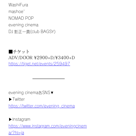
WashiFura
mashoe' 
NOMAD POP 
evening cinema
DJ 影正一貴(club BAGSY) 
■チケット
ADV/DOOR ¥2900+D/¥3400+D
https://tiget.net/events/259497
evening cinema各SNS▼
▶Twitter
https://twitter.com/evening_cinema
▶Instagram
https://www.instagram.com/eveningcinem
a/?hl=ja