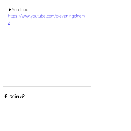
▶YouTube
https://www.youtube.com/c/eveningcinem
a
すべて表示
最新記事