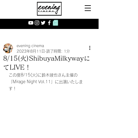
evening cinema
2023年8月11日
読了時間: 1分
8/15(火)ShibuyaMilkywayに
てLIVE！
この度8/15(火)に鈴木竣也さん主催の
「Mirage Night Vol.11」に出演いたしま
す！