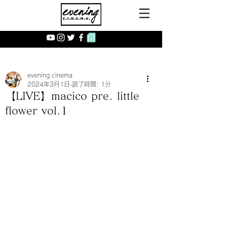
evening cinema
2024年3月1日
読了時間: 1分
【LIVE】macico pre. little
flower vol.1