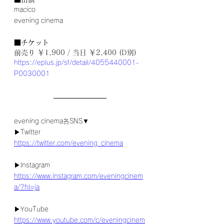
macico
evening cinema
■チケット
前売り ￥1,900 / 当日 ￥2,400 (D別)
https://eplus.jp/sf/detail/4055440001-
P0030001
evening cinema各SNS▼
▶Twitter
https://twitter.com/evening_cinema
▶Instagram
https://www.instagram.com/eveningcinem
a/?hl=ja
▶YouTube
https://www.youtube.com/c/eveningcinem