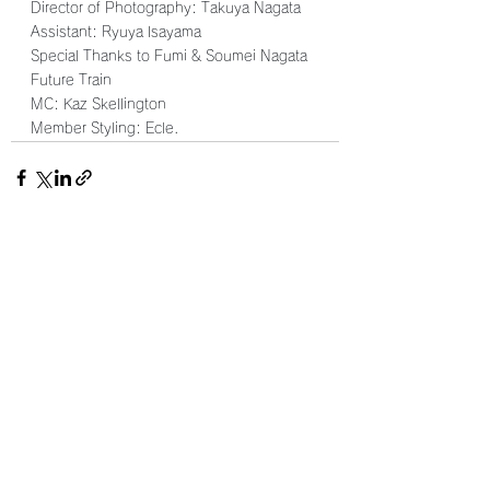
Director of Photography: Takuya Nagata 
Assistant: Ryuya Isayama 
Special Thanks to Fumi & Soumei Nagata 
Future Train 
MC: Kaz Skellington 
Member Styling: Ecle.
すべて表示
最新記事