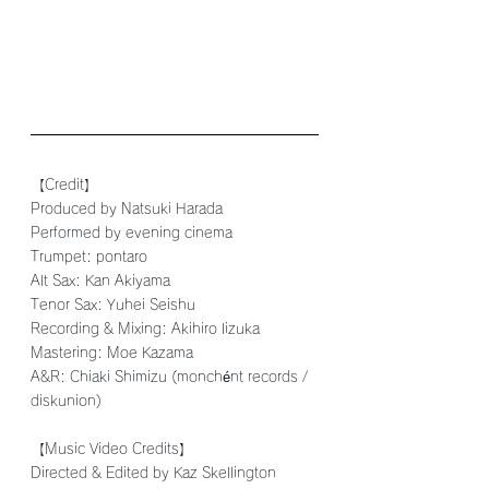
【Credit】
Produced by Natsuki Harada 
Performed by evening cinema 
Trumpet: pontaro 
Alt Sax: Kan Akiyama 
Tenor Sax: Yuhei Seishu 
Recording & Mixing: Akihiro Iizuka 
Mastering: Moe Kazama 
A&R: Chiaki Shimizu (monchént records / 
diskunion)
【Music Video Credits】
Directed & Edited by Kaz Skellington