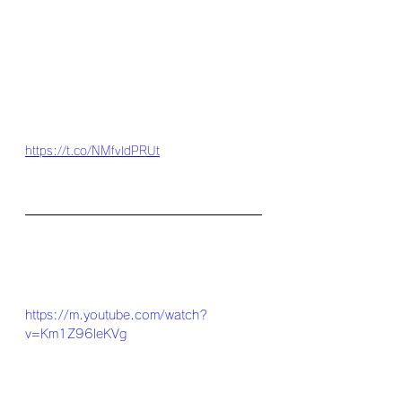
https://t.co/NMfvldPRUt
https://m.youtube.com/watch?
v=Km1Z96leKVg